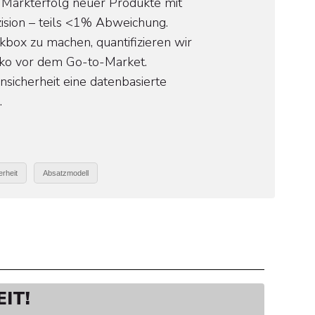
 Markterfolg neuer Produkte mit
sion – teils <1% Abweichung.
ckbox zu machen, quantifizieren wir
iko vor dem Go-to-Market.
unsicherheit eine datenbasierte
.
rheit
Absatzmodell
IT!