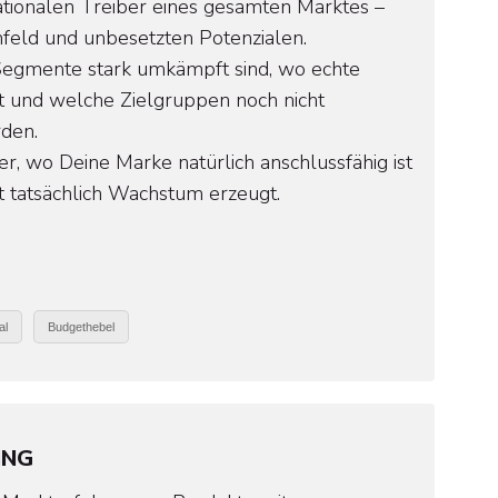
ationalen Treiber eines gesamten Marktes –
eld und unbesetzten Potenzialen.
 Segmente stark umkämpft sind, wo echte
st und welche Zielgruppen noch nicht
rden.
er, wo Deine Marke natürlich anschlussfähig ist
 tatsächlich Wachstum erzeugt.
al
Budgethebel
LING