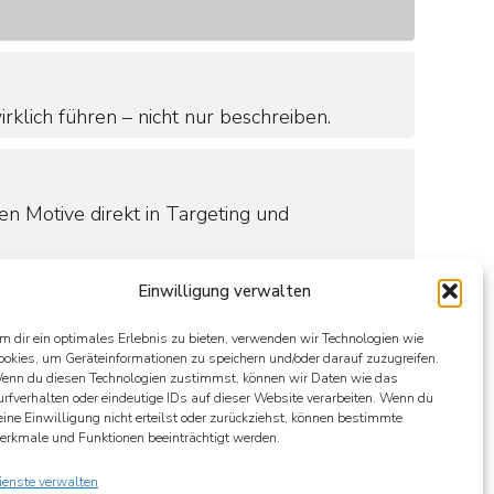
klich führen – nicht nur beschreiben.
en Motive direkt in Targeting und
Einwilligung verwalten
welche Du getrost loslassen kannst.
m dir ein optimales Erlebnis zu bieten, verwenden wir Technologien wie
ookies, um Geräteinformationen zu speichern und/oder darauf zuzugreifen.
enn du diesen Technologien zustimmst, können wir Daten wie das
urfverhalten oder eindeutige IDs auf dieser Website verarbeiten. Wenn du
eine Einwilligung nicht erteilst oder zurückziehst, können bestimmte
insatz.
erkmale und Funktionen beeinträchtigt werden.
ienste verwalten