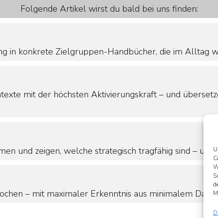
Folgende Artikel wirst du bald bei uns finden:
 in konkrete Zielgruppen-Handbücher, die im Alltag wir
texte mit der höchsten Aktivierungskraft – und übersetz
en und zeigen, welche strategisch tragfähig sind – und 
U
C
W
S
d
ochen – mit maximaler Erkenntnis aus minimalem Datene
M
D