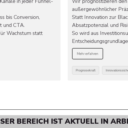
Kanäle in jeder Funnel-
Wir prognostizieren den
außergewöhnlicher Präzi
ss bis Conversion,
Statt Innovation zur Bla
ät und CTA.
Absatzpotenzial und Ris
 für Wachstum statt
So wird aus Investitions
Entscheidungsgrundlage
Mehr erfahren
Prognosekraft
Innovationssiche
ESER BEREICH IST AKTUELL IN ARBE