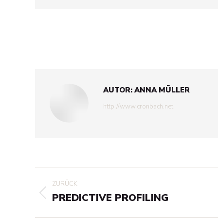
AUTOR:
ANNA MÜLLER
http://www.cronbach.net
KOMMENTARNAVIGA
ZURÜCK
PREDICTIVE PROFILING
Vorheriger
Beitrag: