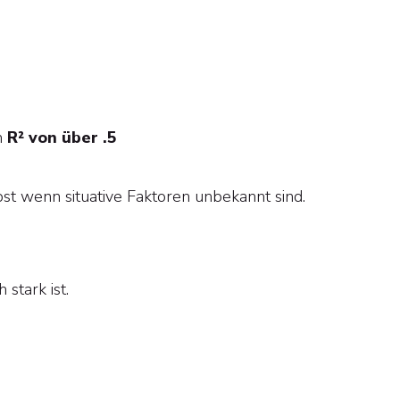
m
R² von über .5
bst wenn situative Faktoren unbekannt sind.
stark ist.