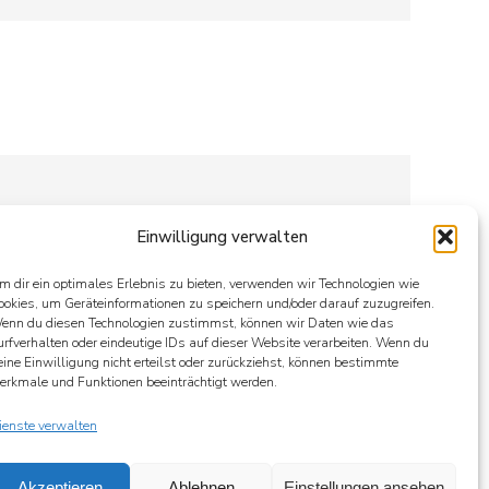
Einwilligung verwalten
m dir ein optimales Erlebnis zu bieten, verwenden wir Technologien wie
ookies, um Geräteinformationen zu speichern und/oder darauf zuzugreifen.
enn du diesen Technologien zustimmst, können wir Daten wie das
urfverhalten oder eindeutige IDs auf dieser Website verarbeiten. Wenn du
eine Einwilligung nicht erteilst oder zurückziehst, können bestimmte
erkmale und Funktionen beeinträchtigt werden.
NÄCHSTES
ienste verwalten
ROI VS. WIRKUNG
Akzeptieren
Ablehnen
Einstellungen ansehen