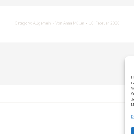
Category: Allgemein
Von
Anna Müller
16. Februar 2026
U
C
W
S
d
TION
M
D
Nächster
Beitrag: